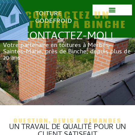
CONTACTEZ UN
TOITURE
GODEFROID
TOITURIER À BINCHE
CONTACTEZ-MOI !
Votre partenaire en toitures à Merbes-
Saintes-Marie, près de Binche, depuis plus de
20 ans
QUESTION, DEVIS & DEMANDES
UN TRAVAIL DE QUALITÉ POUR UN